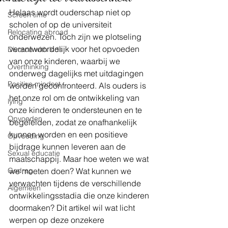
Helaas wordt ouderschap niet op 
Screen time
scholen of op de universiteit 
Relocating abroad
onderwezen. Toch zijn we plotseling 
verantwoordelijk voor het opvoeden 
Divorce with kids
van onze kinderen, waarbij we 
Overthinking
onderweg dagelijks met uitdagingen 
Positive mindset
worden geconfronteerd. Als ouders is 
het onze rol om de ontwikkeling van 
lying
onze kinderen te ondersteunen en te 
Opvoeden
begeleiden, zodat ze onafhankelijk 
kunnen worden en een positieve 
Opvoeding
bijdrage kunnen leveren aan de 
Sexual educatie
maatschappij. Maar hoe weten we wat 
Gedrag
we moeten doen? Wat kunnen we 
verwachten tijdens de verschillende 
Algemeen
ontwikkelingsstadia die onze kinderen 
doormaken? Dit artikel wil wat licht 
werpen op deze onzekere 