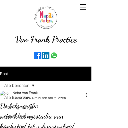
Van Frank Practice
Post
Alle berichten
Nofar Van Frank
Alle berichten
14 okt 2024
4 minuten om te lezen
De belangrijke
Morning routine
ontwikkelingsstadia van
Self Confidence
kindertijd tot volwassenheid
Aggression