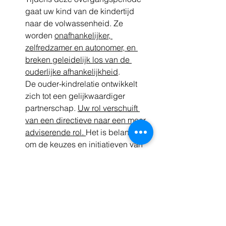
gaat uw kind van de kindertijd 
naar de volwassenheid. Ze 
worden 
onafhankelijker, 
zelfredzamer en autonomer, en 
breken geleidelijk los van de 
ouderlijke afhankelijkheid
.
De ouder-kindrelatie ontwikkelt 
zich tot een gelijkwaardiger 
partnerschap. 
Uw rol verschuift 
van een directieve naar een meer 
adviserende rol. 
Het is belangrijk 
om de keuzes en initiatieven van 
uw kind te respecteren, maar ook 
beschikbaar te blijven voor 
ondersteuning en begeleiding 
wanneer dat nodig is.