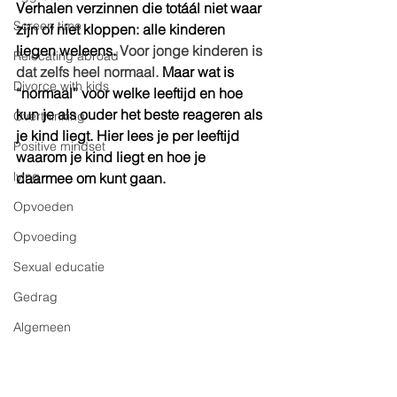
Verhalen verzinnen die totáál niet waar 
Screen time
zijn of niet kloppen: alle kinderen 
liegen weleens. 
Voor jonge kinderen is 
Relocating abroad
dat zelfs heel normaal. 
Maar wat is 
Divorce with kids
“normaal” voor welke leeftijd en hoe 
kun je als ouder het beste reageren als 
Overthinking
je kind liegt. Hier lees je per leeftijd 
Positive mindset
waarom je kind liegt en hoe je 
lying
daarmee om kunt gaan.
Opvoeden
Opvoeding
Sexual educatie
Gedrag
Algemeen