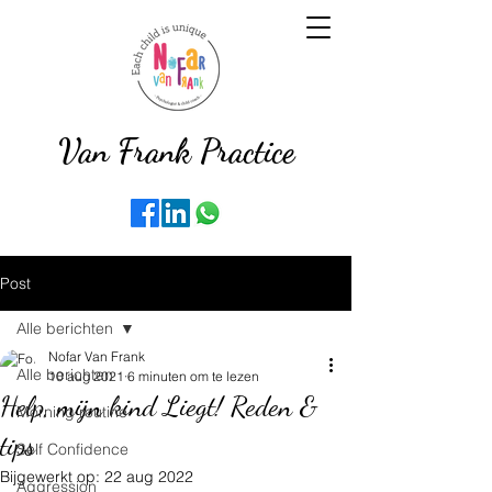
Van Frank Practice
Post
Alle berichten
Nofar Van Frank
Alle berichten
10 aug 2021
6 minuten om te lezen
Help, mijn kind Liegt! Reden &
Morning routine
tips
Self Confidence
Bijgewerkt op:
22 aug 2022
Aggression