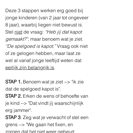
Deze 3 stappen werken erg goed bij 
jonge kinderen (van 2 jaar tot ongeveer 
8 jaar), waarbij liegen niet bewust is. 
Stel 
niet
 de vraag: 
“Heb jij dat kapot 
gemaakt?”
, maar benoem wat je ziet. 
“De spelgoed is kapot.”
 Vraag ook niet 
of ze gelogen hebben, maar laat ze 
wel al vanaf jonge leeftijd weten dat 
eerlijk zijn belangrijk is
.
STAP 1. 
Benoem wat je ziet --> "ik zie 
dat de spelgoed kapot is".
STAP 2.
 Erken de wens of behoefte van 
je kind --> "Dat vindt jij waarschijnlijk 
erg jammer". 
STAP 3
. Zeg wat je verwacht of stel een 
grens --> "We gaan het fixen, en 
zorgen dat het niet weer gebeurt. 