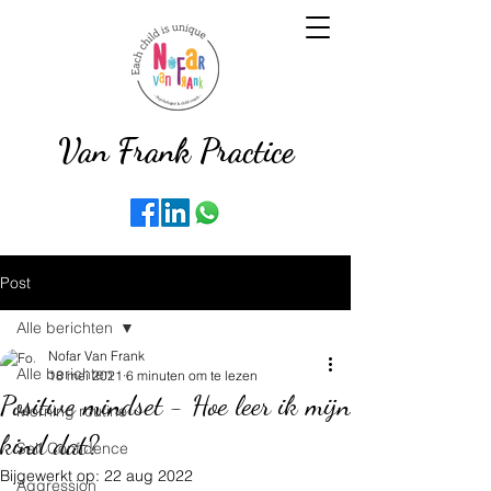
Van Frank Practice
Post
Alle berichten
Nofar Van Frank
Alle berichten
18 mei 2021
6 minuten om te lezen
Positive mindset - Hoe leer ik mijn
Morning routine
kind dat?
Self Confidence
Bijgewerkt op:
22 aug 2022
Aggression