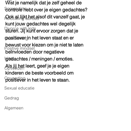
Wist je namelijk dat je zelf geheel de 
Screen time
controle hebt over je eigen gedachtes? 
Ook al lijkt het alsof dit vanzelf gaat, je 
Relocating abroad
kunt jouw gedachtes wel degelijk 
Divorce with kids
sturen. Jij kunt ervoor zorgen dat je 
positiever in het leven staat en er 
Overthinking
bewust voor kiezen om je niet te laten 
Positive mindset
beïnvloeden door negatieve 
lying
gedachtes / meningen / emoties. 
Als jij het leert, geef je je eigen 
Opvoeden
kinderen de beste voorbeeld om 
Opvoeding
positiever in het leven te staan. 
Sexual educatie
Gedrag
Algemeen