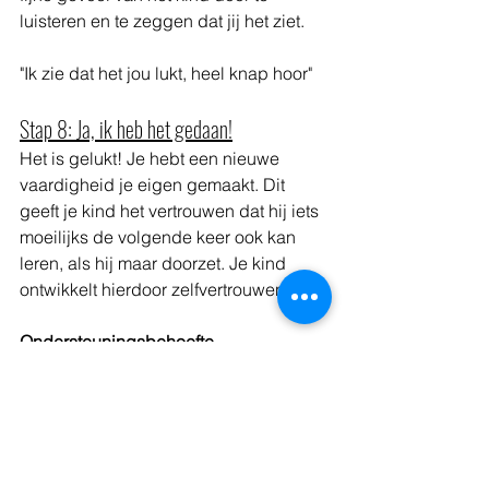
luisteren en te zeggen dat jij het ziet. 
"Ik zie dat het jou lukt, heel knap hoor"
Stap 8: Ja, ik heb het gedaan!
Het is gelukt! Je hebt een nieuwe 
vaardigheid je eigen gemaakt. Dit 
geeft je kind het vertrouwen dat hij iets 
moeilijks de volgende keer ook kan 
leren, als hij maar doorzet. Je kind 
ontwikkelt hierdoor zelfvertrouwen.
Ondersteuningsbehoefte
Complimenteer de inzet en het 
doorzettingsvermogen van het kind. 
Dus in plaats van te zeggen: 
“Wat kun 
je nu goed fietsen”
 zeg je: 
“Wat heb jij 
flink doorgezet toen het lastig werd!”
.